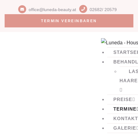
office@luneda-beauty.at
02682/ 20579
TERMIN VEREINBAREN
STARTSE
BEHAND
LA
HAARE
PREISE
TERMINE
KONTAKT
GALERIE